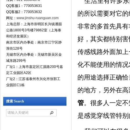
生活里有许多东
QQ客服1：770053631
QQ客服2：770053632
的所以需要对它的
网址：
www.jinshu-ruanguan.com
上海总部：上海市崇明区长兴镇潘园
非常的多首先具有
公路1800号3号楼79862室（上海泰
和经济发展区）
好，其实都特别害
南京市区内办事处：南京市江宁区静
淮街128号
传感线路外面加上
无锡市区内办事处：无锡市新吴区金
城东路299号
化不能使用的情况
厂址1：上海市嘉定区汇源路200号嘉
定工业园区A2区
的用途选择正确恰
厂址2：江苏省泰州市兴化市张郭工
业园区C1栋
的地方，另外在高
搜索 Search
管
。很多人一定不
是感觉穿线管特别