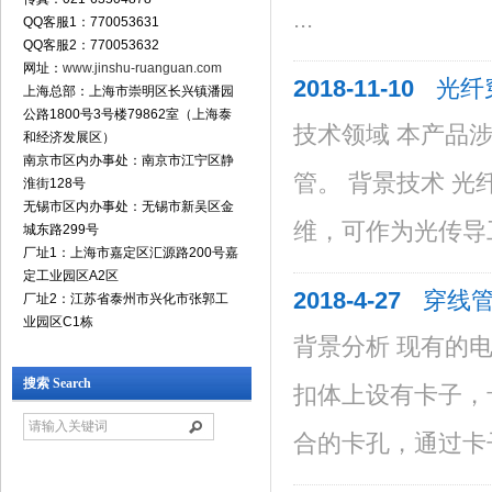
...
QQ客服1：770053631
QQ客服2：770053632
网址：
www.jinshu-ruanguan.com
2018-11-10
光纤
上海总部：上海市崇明区长兴镇潘园
公路1800号3号楼79862室（上海泰
技术领域 本产品
和经济发展区）
南京市区内办事处：南京市江宁区静
管。 背景技术 
淮街128号
无锡市区内办事处：无锡市新吴区金
维，可作为光传导工
城东路299号
厂址1：上海市嘉定区汇源路200号嘉
定工业园区A2区
2018-4-27
穿线管
厂址2：江苏省泰州市兴化市张郭工
业园区C1栋
背景分析 现有的
搜索 Search
扣体上设有卡子，
合的卡孔，通过卡子